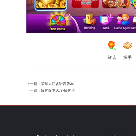
官
鲜花
握手
上一篇：
荣耀大厅多语言版本
方
下一篇：
缅甸版本大厅-缅甸语